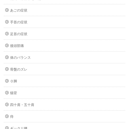
あごの症状
手首の症状
足首の症状
後頭部痛
体のバランス
骨盤のズレ
Ｏ脚
猫背
四十肩・五十肩
痔
ギックリ腰