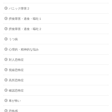
パニック障害２
摂食障害・過食・嘔吐１
摂食障害・過食・嘔吐２
うつ病
心理的・精神的な悩み
対人恐怖症
視線恐怖症
高所恐怖症
確認恐怖症
車が怖い
恐怖感