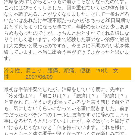
治療を受けてからというもの肩がこらなくなったのです。
これにはびっくりしました。回を重ねていくたび体が軽く
なり不調であることがなくなりました。そして一番おどろ
いたのはあれだけ生理不順だったのがきちっと28日周期で
おとずれるようになった事です。年齢のせいだと少しあき
らめもあったのですが、きちんとおとずれてくれる様にな
りうれしく思います。今まで経験した事のない治療で最初
は大丈夫かと思ったのですが、今まさに不調のない私を体
験しています。本当に出会う事ができてよかったと思いま
す。
冷え性、肩こり、腰痛、頭痛、便秘 20代 女
性 2007/06/09
最初は半信半疑でしたが、治療をしていく度に、先生に
「冷え性は？」「肩こりは？」「腰痛は？」「頭痛は？」
と聞かれて、そういえば治っているなと言う感じで自分で
も、気にしないくらいになっている事に驚きました。前ま
でだったらパチンコのホールは腰痛ですぐに辞めてしまう
事になるだろうと思っていましたが、今ではずっと続けて
いけるんじゃないかと自信を持っています。これを機に、
もっともっと体の調子が良くなっていくのが楽しみです。