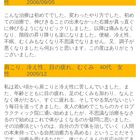
性 2006/09/05
こんな治療は初めてでした。変わったやり方でした。初め
ての治療で、伸びきることの出来なかった右膝が真っ直ぐ
に伸びるようになりビックリしました。以降は痛みもなく
なり、階段の昇り降りも楽になりました。便秘、冷え性、
不眠、むくみもなくなり不思議でなりません。又、調子が
悪くなりましたら伺おうと思います。この度はありがとう
ございました。
肩こり、冷え性、目の疲れ、むくみ 40代 女
性 2005/12
私は若い頃から肩こりと冷え性に苦しんでいました。ま
た、年齢とともに目の疲れ、足のむくみも加わり、なんと
なく体がだるい、すぐに疲れる、そしてやる気がないとい
う毎日を送ってきました。友人の勧めでこちらのカイロプ
ラクティック院に通い始めましたが、不思議な治療をなさ
るので始めはこれで体がよくなるのか疑問に思いました。
その治療法というのは、自分の力で体を治していく（人間
の本来持っている自然治癒力を高める）ということだそう
です。治療を受けるたびに、体にたくさんの反応が出てき