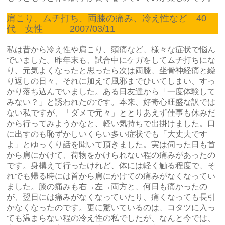
肩こり、ムチ打ち、両膝の痛み、冷え性など 40
代 女性 2007/03/11
私は昔から冷え性や肩こり、頭痛など、様々な症状で悩ん
でいました。昨年末も、試合中にケガをしてムチ打ちにな
り、元気よくなったと思ったら次は両膝、坐骨神経痛と繰
り返しの日々、それに加えて風邪までひいてしまい、すっ
かり落ち込んでいました。ある日友達から「一度体験して
みない？」と誘われたのです。本来、好奇心旺盛な訳では
ない私ですが、「ダメで元々」ととりあえず仕事も休みだ
から行ってみようかなと、軽い気持ちで出掛けました。口
に出すのも恥ずかしいくらい多い症状でも「大丈夫です
よ」とゆっくり話を聞いて頂きました。実は伺った日も首
から肩にかけて、荷物をかけられない程の痛みがあったの
です。身構えて行ったけれど、体には軽く触る程度で、そ
れでも帰る時には首から肩にかけての痛みがなくなってい
ました。膝の痛みも右→左→両方と、何日も痛かったの
が、翌日には痛みがなくなっていたり、痛くなっても長引
かなくなったのです。更に驚いているのは、コタツに入っ
ても温まらない程の冷え性の私でしたが、なんと今では、