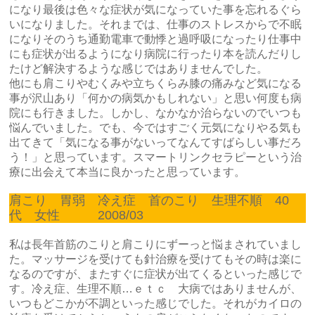
になり最後は色々な症状が気になっていた事を忘れるぐら
いになりました。それまでは、仕事のストレスからで不眠
になりそのうち通勤電車で動悸と過呼吸になったり仕事中
にも症状が出るようになり病院に行ったり本を読んだりし
たけど解決するような感じではありませんでした。
他にも肩こりやむくみや立ちくらみ膝の痛みなど気になる
事が沢山あり「何かの病気かもしれない」と思い何度も病
院にも行きました。しかし、なかなか治らないのでいつも
悩んでいました。でも、今ではすごく元気になりやる気も
出てきて「気になる事がないってなんてすばらしい事だろ
う！」と思っています。スマートリンクセラピーという治
療に出会えて本当に良かったと思っています。
肩こり 胃弱 冷え症 首のこり 生理不順 40
代 女性 2008/03
私は長年首筋のこりと肩こりにずーっと悩まされていまし
た。マッサージを受けても針治療を受けてもその時は楽に
なるのですが、またすぐに症状が出てくるといった感じで
す。冷え症、生理不順…ｅｔｃ 大病ではありませんが、
いつもどこかが不調といった感じでした。それがカイロの