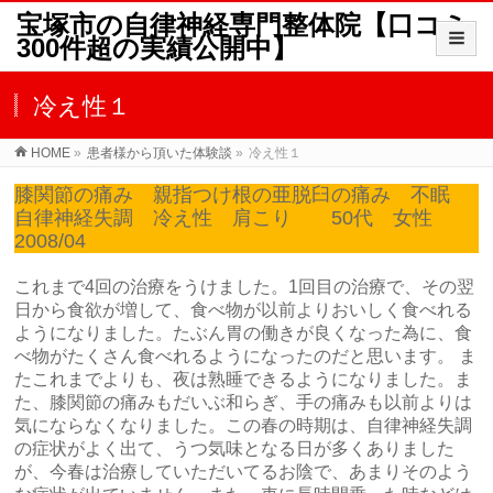
宝塚市の自律神経専門整体院【口コミ
300件超の実績公開中】
冷え性１
HOME
»
患者様から頂いた体験談
»
冷え性１
膝関節の痛み 親指つけ根の亜脱臼の痛み 不眠
自律神経失調 冷え性 肩こり 50代 女性
2008/04
これまで4回の治療をうけました。1回目の治療で、その翌
日から食欲が増して、食べ物が以前よりおいしく食べれる
ようになりました。たぶん胃の働きが良くなった為に、食
べ物がたくさん食べれるようになったのだと思います。 ま
たこれまでよりも、夜は熟睡できるようになりました。ま
た、膝関節の痛みもだいぶ和らぎ、手の痛みも以前よりは
気にならなくなりました。この春の時期は、自律神経失調
の症状がよく出て、うつ気味となる日が多くありました
が、今春は治療していただいてるお陰で、あまりそのよう