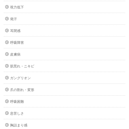
視力低下
発汗
耳閉感
呼吸障害
皮膚病
肌荒れ・ニキビ
ガングリオン
爪の割れ・変形
呼吸困難
息苦しさ
胸詰まり感