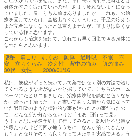
な症状が出ていません。また、車に長時間乗った時などは
身体がすごく疲れていたのが、あまり疲れないようになっ
ていました。肩こりも以前はありましたが、これもこの治
療を受けてからは、全然出なくなりました。手足の冷えも
まだ完全になくなったとは言えませんが、前よりは良くな
っている様に思います。
これからも治療を続けて、疲れても早く回復できる身体に
なれたらと思います。
便秘 肩こり むくみ 動悸 過呼吸 不眠 不
安 立ちくらみ 冷え性 背中の痛み 膝の痛み
30代 女性 2008/01/16
私は、便秘がずっと続いていて薬ではなく別の方法で治し
てくれるような所がないかと探していて、こちらのホーム
ページにたどりつきました。治療体験記を読むと色々な事
が「治った！治った！」と書いてあり以前から気になって
いた過呼吸のような精神的な事も治ったとの事だったの
で、どんな所か分からないけど「まあ1回行って見よ
う！」と思い早速予約して行ってみると、説明と不思議な
治療だったけど何回か通ううちに「なんか治ってきたか
も？」となりそのうち良くなってきた事を実感できるよう