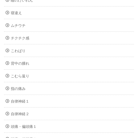
瞼のけいれん
寝違え
ムチウチ
チクチク感
こわばり
背中の腫れ
こむら返り
指の痛み
自律神経１
自律神経２
頭痛・偏頭痛１