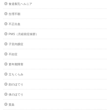
食道裂孔ヘルニア
生理不順
不正出血
PMS（月経前症候群）
子宮内膜症
不妊症
更年期障害
立ちくらみ
顔のほてり
体のほてり
貧血