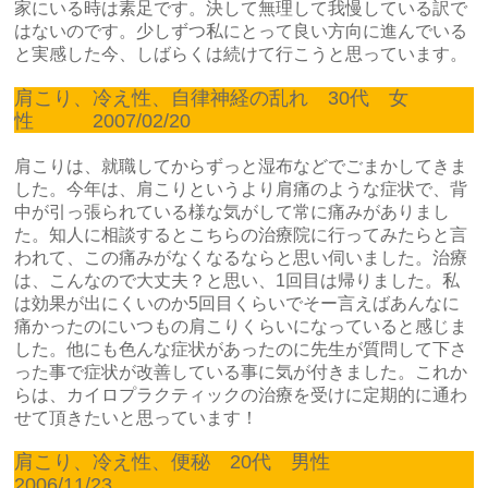
家にいる時は素足です。決して無理して我慢している訳で
はないのです。少しずつ私にとって良い方向に進んでいる
と実感した今、しばらくは続けて行こうと思っています。
肩こり、冷え性、自律神経の乱れ 30代 女
性 2007/02/20
肩こりは、就職してからずっと湿布などでごまかしてきま
した。今年は、肩こりというより肩痛のような症状で、背
中が引っ張られている様な気がして常に痛みがありまし
た。知人に相談するとこちらの治療院に行ってみたらと言
われて、この痛みがなくなるならと思い伺いました。治療
は、こんなので大丈夫？と思い、1回目は帰りました。私
は効果が出にくいのか5回目くらいでそー言えばあんなに
痛かったのにいつもの肩こりくらいになっていると感じま
した。他にも色んな症状があったのに先生が質問して下さ
った事で症状が改善している事に気が付きました。これか
らは、カイロプラクティックの治療を受けに定期的に通わ
せて頂きたいと思っています！
肩こり、冷え性、便秘 20代 男性
2006/11/23