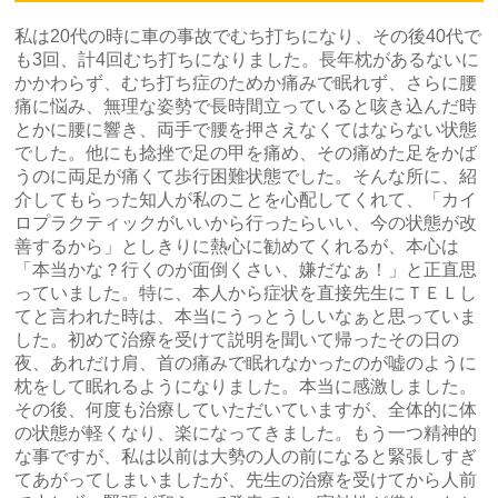
私は20代の時に車の事故でむち打ちになり、その後40代で
も3回、計4回むち打ちになりました。長年枕があるないに
かかわらず、むち打ち症のためか痛みで眠れず、さらに腰
痛に悩み、無理な姿勢で長時間立っていると咳き込んだ時
とかに腰に響き、両手で腰を押さえなくてはならない状態
でした。他にも捻挫で足の甲を痛め、その痛めた足をかば
うのに両足が痛くて歩行困難状態でした。そんな所に、紹
介してもらった知人が私のことを心配してくれて、「カイ
ロプラクティックがいいから行ったらいい、今の状態が改
善するから」としきりに熱心に勧めてくれるが、本心は
「本当かな？行くのが面倒くさい、嫌だなぁ！」と正直思
っていました。特に、本人から症状を直接先生にＴＥＬし
てと言われた時は、本当にうっとうしいなぁと思っていま
した。初めて治療を受けて説明を聞いて帰ったその日の
夜、あれだけ肩、首の痛みで眠れなかったのが嘘のように
枕をして眠れるようになりました。本当に感激しました。
その後、何度も治療していただいていますが、全体的に体
の状態が軽くなり、楽になってきました。もう一つ精神的
な事ですが、私は以前は大勢の人の前になると緊張しすぎ
てあがってしまいましたが、先生の治療を受けてから人前