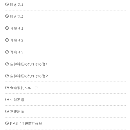
吐き気１
吐き気２
耳鳴り１
耳鳴り２
耳鳴り３
自律神経の乱れその他１
自律神経の乱れその他２
食道裂孔ヘルニア
生理不順
不正出血
PMS（月経前症候群）