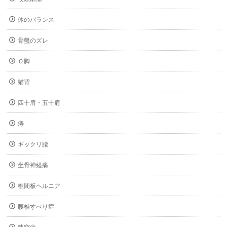
体のバランス
骨盤のズレ
Ｏ脚
猫背
四十肩・五十肩
痔
ギックリ腰
坐骨神経痛
椎間板ヘルニア
腰椎すべり症