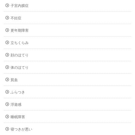
子宮内膜症
不妊症
更年期障害
立ちくらみ
顔のほてり
体のほてり
貧血
ふらつき
浮遊感
睡眠障害
寝つきが悪い