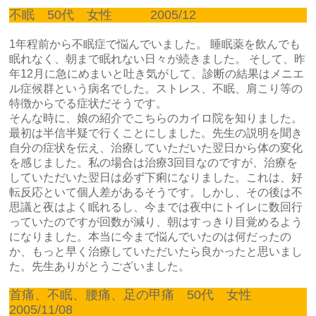
不眠 50代 女性 2005/12
1年程前から不眠症で悩んでいました。 睡眠薬を飲んでも
眠れなく、朝まで眠れない日々が続きました。 そして、昨
年12月に急にめまいと吐き気がして、診断の結果はメニエ
ル症候群という病名でした。ストレス、不眠、肩こり等の
特徴からでる症状だそうです。
そんな時に、娘の紹介でこちらのカイロ院を知りました。
最初は半信半疑で行くことにしました。先生の説明を聞き
自分の症状を伝え、治療していただいた翌日から体の変化
を感じました。私の場合は治療3回目なのですが、治療を
していただいた翌日は必ず下痢になりました。これは、好
転反応といて個人差があるそうです。しかし、その後は不
思議と夜はよく眠れるし、今までは夜中にトイレに数回行
っていたのですが回数が減り、朝はすっきり目覚めるよう
になりました。本当に今まで悩んでいたのは何だったの
か、もっと早く治療していただいたら良かったと思いまし
た。先生ありがとうございました。
首痛、不眠、腰痛、足の甲痛 50代 女性
2005/11/08