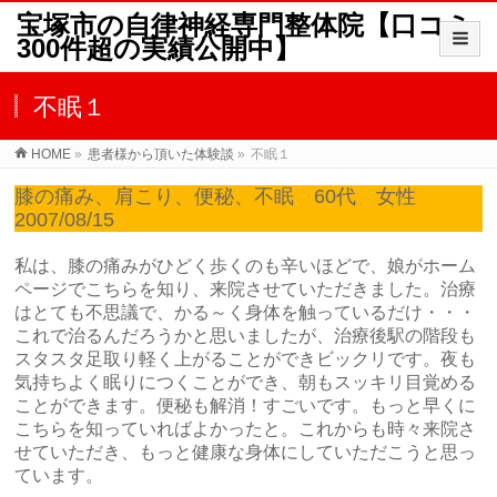
宝塚市の自律神経専門整体院【口コミ
300件超の実績公開中】
不眠１
HOME
»
患者様から頂いた体験談
»
不眠１
膝の痛み、肩こり、便秘、不眠 60代 女性
2007/08/15
私は、膝の痛みがひどく歩くのも辛いほどで、娘がホーム
ページでこちらを知り、来院させていただきました。治療
はとても不思議で、かる～く身体を触っているだけ・・・
これで治るんだろうかと思いましたが、治療後駅の階段も
スタスタ足取り軽く上がることができビックリです。夜も
気持ちよく眠りにつくことができ、朝もスッキリ目覚める
ことができます。便秘も解消！すごいです。もっと早くに
こちらを知っていればよかったと。これからも時々来院さ
せていただき、もっと健康な身体にしていただこうと思っ
ています。