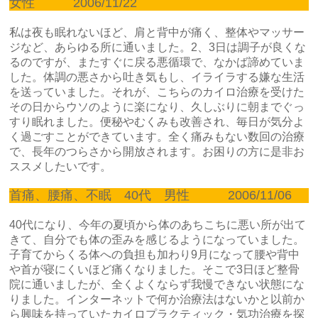
女性 2006/11/22
私は夜も眠れないほど、肩と背中が痛く、整体やマッサー
ジなど、あらゆる所に通いました。2、3日は調子が良くな
るのですが、またすぐに戻る悪循環で、なかば諦めていま
した。体調の悪さから吐き気もし、イライラする嫌な生活
を送っていました。それが、こちらのカイロ治療を受けた
その日からウソのように楽になり、久しぶりに朝までぐっ
すり眠れました。便秘やむくみも改善され、毎日が気分よ
く過ごすことができています。全く痛みもない数回の治療
で、長年のつらさから開放されます。お困りの方に是非お
ススメしたいです。
首痛、腰痛、不眠 40代 男性 2006/11/06
40代になり、今年の夏頃から体のあちこちに悪い所が出て
きて、自分でも体の歪みを感じるようになっていました。
子育てからくる体への負担も加わり9月になって腰や背中
や首が寝にくいほど痛くなりました。そこで3日ほど整骨
院に通いましたが、全くよくならず我慢できない状態にな
りました。インターネットで何か治療法はないかと以前か
ら興味を持っていたカイロプラクティック・気功治療を探