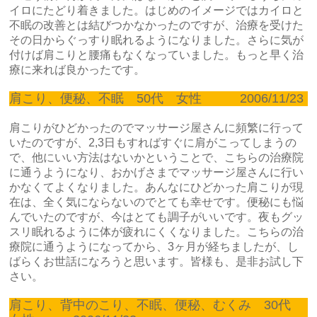
イロにたどり着きました。はじめのイメージではカイロと
不眠の改善とは結びつかなかったのですが、治療を受けた
その日からぐっすり眠れるようになりました。さらに気が
付けば肩こりと腰痛もなくなっていました。もっと早く治
療に来れば良かったです。
肩こり、便秘、不眠 50代 女性 2006/11/23
肩こりがひどかったのでマッサージ屋さんに頻繁に行って
いたのですが、2,3日もすればすぐに肩がこってしまうの
で、他にいい方法はないかということで、こちらの治療院
に通うようになり、おかげさまでマッサージ屋さんに行い
かなくてよくなりました。あんなにひどかった肩こりが現
在は、全く気にならないのでとても幸せです。便秘にも悩
んでいたのですが、今はとても調子がいいです。夜もグッ
スリ眠れるように体が疲れにくくなりました。こちらの治
療院に通うようになってから、3ヶ月が経ちましたが、し
ばらくお世話になろうと思います。皆様も、是非お試し下
さい。
肩こり、背中のこり、不眠、便秘、むくみ 30代