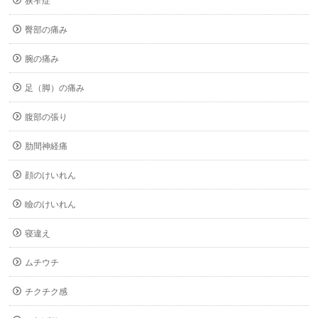
狭窄症
臀部の痛み
腕の痛み
足（脚）の痛み
腹部の張り
肋間神経痛
顔のけいれん
瞼のけいれん
寝違え
ムチウチ
チクチク感