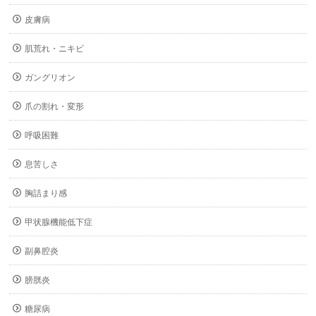
皮膚病
肌荒れ・ニキビ
ガングリオン
爪の割れ・変形
呼吸困難
息苦しさ
胸詰まり感
甲状腺機能低下症
副鼻腔炎
膀胱炎
糖尿病