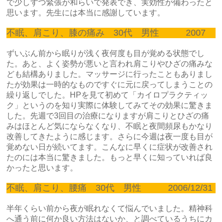
で少しずつ緊張が和らいで発表でき、実効性が備わったと
思います。先生には本当に感謝しています。
不眠、肩こり、膝の痛み 30代 男性 2007
ずいぶん前から眠りが浅く夜何度も目が覚める状態でし
た。あと、よく姿勢が悪いと言われ肩こりやひざの痛みな
ども結構ありました。マッサージに行ったこともありまし
たが効果は一時的なものですぐに元に戻ってしまうことの
繰り返しでした。HPを見て初めて「カイロプラクティッ
ク」というのを知り実際に体験してみてその効果に驚きま
した。先週で3回目の治療になりますが肩こりとひざの痛
みはほとんど気にならなくなり、不眠と夜間頻尿もかなり
改善してきたように感じます。さらに今週は夜一度も目が
覚めない日が続いてます。こんなに早くに症状が改善され
たのには本当に驚きました。もっと早くに知っていれば良
かったと思います。
不眠、肩こり、腰痛 30代 男性 2006/12/31
半年くらい前から夜が眠れなくて悩んでいました。精神科
へ通う前に何か良い方法はないか、と調べているうちにカ